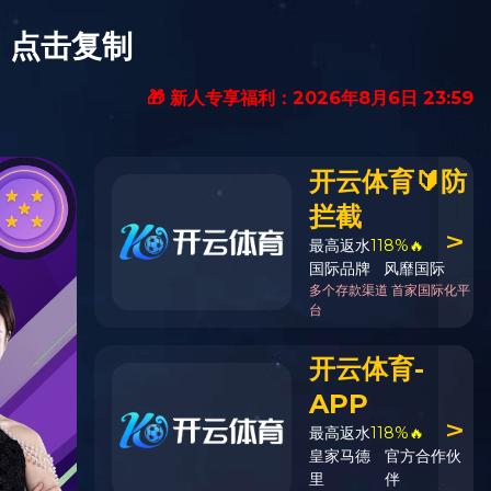
中文
|
English
首页
关于我们