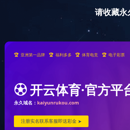
华体会官方端网站登录入口
support@cnsantech.com
首页
关于我们
公司能力
产品中心
企业文
关于我们
About Us
关于我们