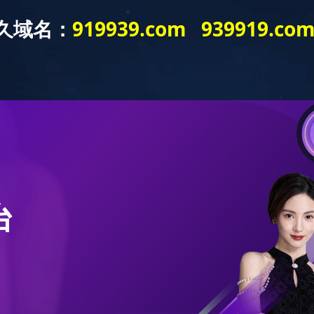
+86-571-82447788
行业应用
新闻中心
华体会huatihui（中国）
化
企业文化