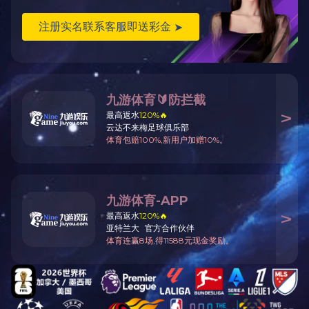
03-2019
关于我们
公司能力
产品中心
关于我们
技术能力
华体会官方端网站登
发展历程
设备能力
航空地勤设备结构件
企业文化
其他产品
华体会huatihui（中国）架构