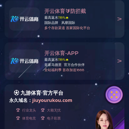
04-2019
行业动态
2
04-2019
0